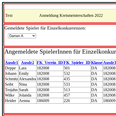
Text
Anmeldung Kreismeisterschaften 2022
Gemeldete Spieler für Einzelkonkurrenzen:
Angemeldete SpielerInnen für Einzelkonku
Ausdr1
Ausdr2
FK_Verein_ID
FK_Spieler_ID
Klasse
Ausdr
Deppe
Lara
182008
501
DA
182008
Johann
Emily
182008
532
DA
182008
Schmitz
Alexandra
182008
435
DA
182008
Seibt
Nina
182008
533
DA
182008
Trojahn
Sarah
182008
513
DA
182008
Wilke
Jolanda
182008
457
DA
182008
Heider
Aenna
186009
226
DA
186009