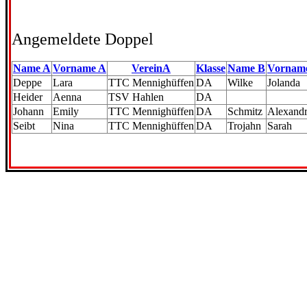
Angemeldete Doppel
Name A
Vorname A
VereinA
Klasse
Name B
Vornam
Deppe
Lara
TTC Mennighüffen
DA
Wilke
Jolanda
Heider
Aenna
TSV Hahlen
DA
Johann
Emily
TTC Mennighüffen
DA
Schmitz
Alexand
Seibt
Nina
TTC Mennighüffen
DA
Trojahn
Sarah